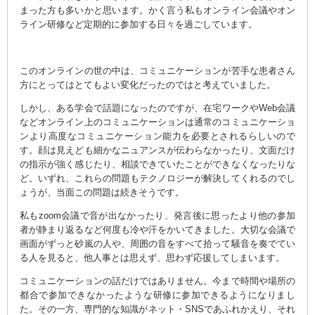
まった方も多いかと思います。かく言う私もオンライン会議やオン
ライン研修など定期的に参加する日々を過ごしています。
このオンラインの世の中は、コミュニケーションが苦手な患者さん
方にとってはとてもよい変化だったのではと考えていました。
しかし、ある学会で話題になったのですが、在宅ワークやWeb会議
などオンライン上のコミュニケーションは通常のコミュニケーショ
ンより高度なコミュニケーション能力を必要とされるらしいので
す。顔は見えども細かなニュアンスが伝わらなかったり、文面だけ
の指示が強く感じたり、相談できていたことができなくなったりな
ど。いずれ、これらの問題もテクノロジーが解決してくれるのでし
ょうが、当面この問題は続きそうです。
私もzoom会議で音が出なかったり、発言後に思ったより他の参加
者が静まり返るなど何度も冷や汗をかいてきました。大切な会議で
画面がずっと砂嵐の人や、周囲の音をすべて拾って騒音を奏でてい
る人を見ると、他人事とは思えず、思わず応援してしまいます。
コミュニケーションの話だけではありません。今まで時間や場所の
都合で参加できなかったような研修に参加できるようになりまし
た。その一方、専門的な知識がネット・SNSであふれかえり、それ