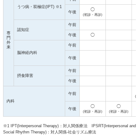
うつ病・双極症(IPT) ※1
◯
午後
(初診・再診)
午前
認知症
専
午後
◯
門
外
午前
来
脳神経内科
午後
午前
摂食障害
午後
午前
(
内科
◯
◯
午後
(初診・再診)
(初診・再診)
※1 IPT(Interpersonal Therapy)：対人関係療法 IPSRT(Interpersonal and
Social Rhythm Therapy)：対人関係-社会リズム療法