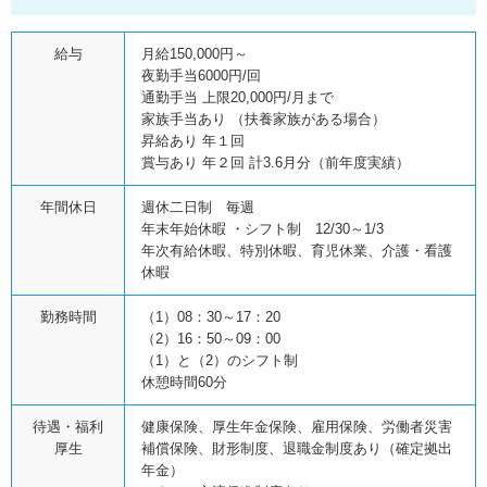
給与
月給150,000円～
夜勤手当6000円/回
通勤手当 上限20,000円/月まで
家族手当あり （扶養家族がある場合）
昇給あり 年１回
賞与あり 年２回 計3.6月分（前年度実績）
年間休日
週休二日制 毎週
年末年始休暇 ・シフト制 12/30～1/3
年次有給休暇、特別休暇、育児休業、介護・看護
休暇
勤務時間
（1）08：30～17：20
（2）16：50～09：00
（1）と（2）のシフト制
休憩時間60分
待遇・福利
健康保険、厚生年金保険、雇用保険、労働者災害
厚生
補償保険、財形制度、退職金制度あり（確定拠出
年金）