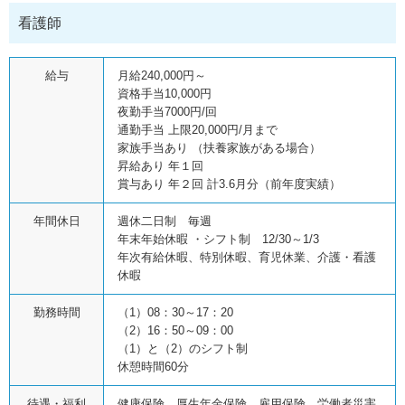
看護師
給与
月給240,000円～
資格手当10,000円
夜勤手当7000円/回
通勤手当 上限20,000円/月まで
家族手当あり （扶養家族がある場合）
昇給あり 年１回
賞与あり 年２回 計3.6月分（前年度実績）
年間休日
週休二日制 毎週
年末年始休暇 ・シフト制 12/30～1/3
年次有給休暇、特別休暇、育児休業、介護・看護
休暇
勤務時間
（1）08：30～17：20
（2）16：50～09：00
（1）と（2）のシフト制
休憩時間60分
待遇・福利
健康保険、厚生年金保険、雇用保険、労働者災害