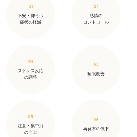
01
02
不安・抑うつ
感情の
症状の軽減
コントロール
03
04
ストレス反応
睡眠改善
の調整
05
06
注意・集中力
再発率の低下
の向上